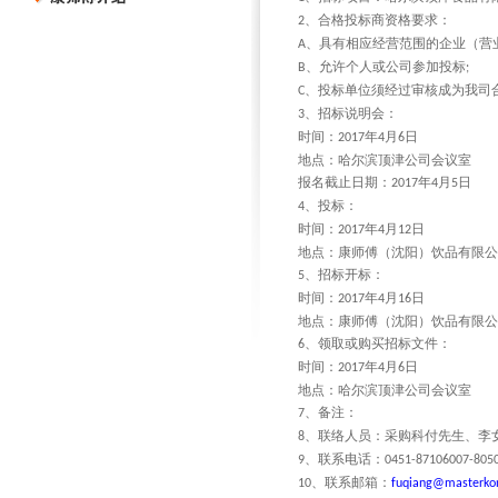
、合格投标商资格要求：
2
、具有相应经营范围的企业（营
A
、允许个人或公司参加投标
B
;
、投标单位须经过审核成为我司
C
、招标说明会：
3
时间：
年
月
日
2017
4
6
地点：哈尔滨顶津公司会议室
报名截止日期：
年
月
日
2017
4
5
、投标：
4
时间：
年
月
日
2017
4
12
地点：康师傅（沈阳）饮品有限公
、招标开标：
5
时间：
年
月
日
2017
4
16
地点：康师傅（沈阳）饮品有限公
、领取或购买招标文件：
6
时间：
年
月
日
2017
4
6
地点：哈尔滨顶津公司会议室
、备注：
7
、联络人员：采购科付先生、李
8
、联系电话：
9
0451-87106007-805
、联系邮箱：
10
fuqiang@masterko