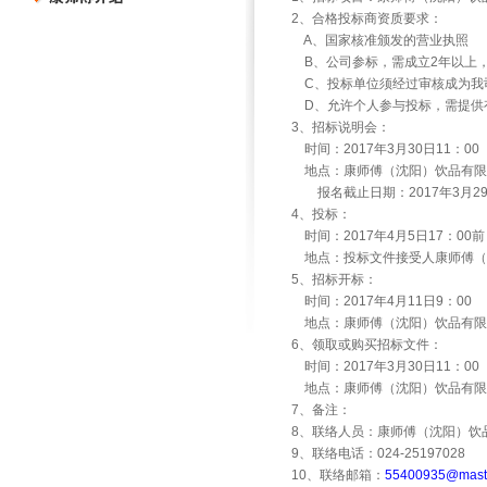
2
、合格投标商资质要求：
A
、国家核准颁发的营业执照
B
、公司参标，需成立
2
年以上
C
、投标单位须经过审核成为我
D
、允许个人参与投标，需提供
3
、招标说明会：
时间：
2017
年
3
月
30
日
11
：
00
地点：康师傅（沈阳）饮品有限
报名截止日期：
2017
年
3
月
2
4
、投标：
时间：
2017
年
4
月
5
日
17
：
00
前
地点：投标文件接受人康师傅（
5
、招标开标：
时间：
2017
年
4
月
11
日
9
：
00
地点：康师傅（沈阳）饮品有限
6
、领取或购买招标文件：
时间：
2017
年
3
月
30
日
11
：
00
地点：康师傅（沈阳）饮品有限
7
、备注：
8
、联络人员：康师傅（沈阳）饮
9
、联络电话：
024-25197028
10
、联络邮箱：
55400935@maste