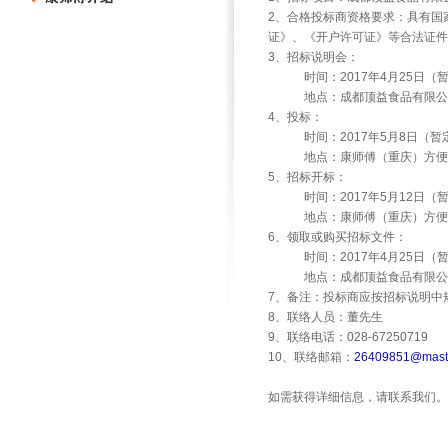
2
、合格投标商资格要求：具有国
证》、《开户许可证》等合法证件
3
、招标说明会：
时间：
2017
年
4
月
25
日（
地点：成都顶益食品有限公
4
、投标：
时间：
2017
年
5
月
8
日（暂
地点：康师傅（重庆）方便
5
、招标开标：
时间：
2017
年
5
月
12
日（
地点：康师傅（重庆）方便
6
、领取或购买招标文件：
时间：
2017
年
4
月
25
日（
地点：成都顶益食品有限公
7
、备注：投标商应按招标说明中
8
、联络人员：董先生
9
、联络电话：
028-67250719
10
、联络邮箱：
26409851@maste
如需获得详细信息，请联系我们。