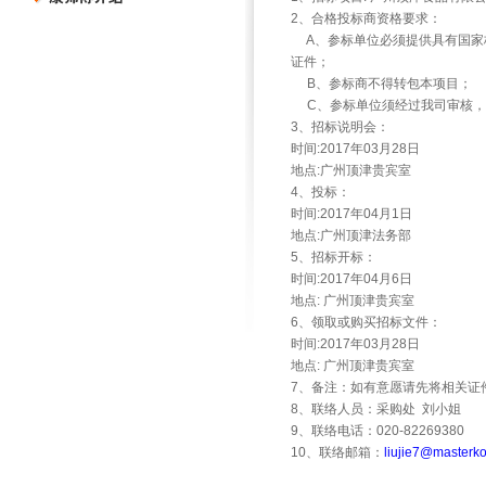
2
、合格投标商资格要求：
A
、参标单位必须提供具有国家
证件；
B
、参标商不得转包本项目；
C
、参标单位须经过我司审核，
3
、招标说明会：
时间
:2017
年
03
月
28
日
地点
:
广州顶津贵宾室
4
、投标：
时间
:2017
年
04
月
1
日
地点
:
广州顶津法务部
5
、招标开标：
时间
:2017
年
04
月
6
日
地点
:
广州顶津贵宾室
6
、领取或购买招标文件：
时间
:2017
年
03
月
28
日
地点
:
广州顶津贵宾室
7
、备注：如有意愿请先将相关证
8
、联络人员：采购处
刘小姐
9
、联络电话：
020-82269380
10
、联络邮箱：
liujie7@masterk