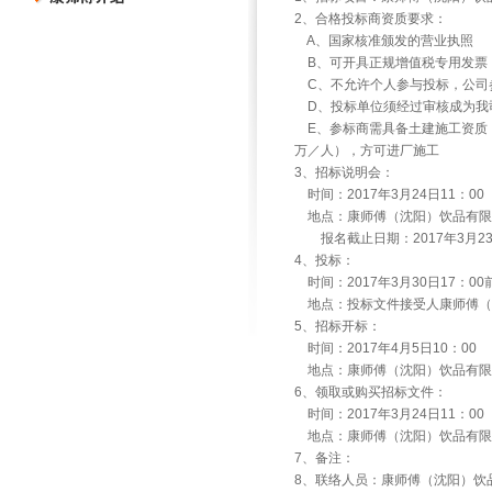
2
、合格投标商资质要求：
A
、国家核准颁发的营业执照
B
、可开具正规增值税专用发票
C
、不允许个人参与投标，公司
D
、投标单位须经过审核成为我
E
、参标商需具备土建施工资质
万／人），方可进厂施工
3
、招标说明会：
时间：
2017
年
3
月
24
日
11
：
00
地点：康师傅（沈阳）饮品有限
报名截止日期：
2017
年
3
月
2
4
、投标：
时间：
2017
年
3
月
30
日
17
：
00
地点：投标文件接受人康师傅（
5
、招标开标：
时间：
2017
年
4
月
5
日
10
：
00
地点：康师傅（沈阳）饮品有限
6
、领取或购买招标文件：
时间：
2017
年
3
月
24
日
11
：
00
地点：康师傅（沈阳）饮品有限
7
、备注：
8
、联络人员：康师傅（沈阳）饮