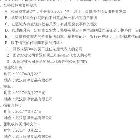
、合格投标商资格要求：
A
、公司成立满
2
年，注册资金
20
万（含）以上，提供增值税版服务业发票
B
、承诺与我司合作期限内不对竞品统一有相同项目服务
C
、在区域内有较强的社会关系，有处理突发事件的能力
D
、代理商具有一定的资金实力，能够在规定事件内缴纳履约保证金，并垫付一定
E
、可提供有效期内的营业执照副本、税务登记证、银行开户证明、组织机构代码
F
、以下情况的代理商不参加招标：
1
）辞职未满
3
年的员工担任法定代表人的公司
2
）因违纪被公司辞退的员工担任法定代表人的公司
3
）因违纪被公司辞退的员工代表任何公司参加投
、招标说明会：
时间：
2017
年
3
月
22
日
地点：武汉顶津食品有限公司
、投标：
时间：
2017
年
3
月
27
日前
地点：武汉顶津食品有限公司
、招标开标：
时间：
2017
年
3
月
27
日
地点：武汉顶津食品有限公司
、领取或购买招标文件：
时间：
2017
年
3
月
22
日
地点：武汉顶津食品有限公司