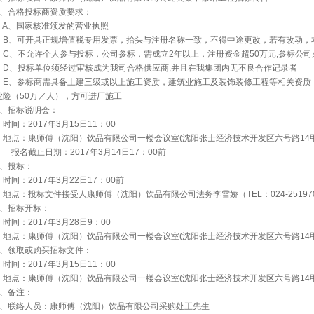
、合格投标商资质要求：
A
、国家核准颁发的营业执照
B
、可开具正规增值税专用发票，抬头与注册名称一致，不得中途更改，若有改动，
C
、不允许个人参与投标，公司参标，需成立
2
年以上，注册资金超
50
万元
,
参标公司
D
、投标单位须经过审核成为我司合格供应商
,
并且在我集团内无不良合作记录者
E
、参标商需具备土建三级或以上施工资质，建筑业施工及装饰装修工程等相关资质
业险（
50
万／人），方可进厂施工
、招标说明会：
时间：
2017
年
3
月
15
日
11
：
00
地点：康师傅（沈阳）饮品有限公司一楼会议室
(
沈阳张士经济技术开发区六号路
14
报名截止日期：
2017
年
3
月
14
日
17
：
00
前
、投标：
时间：
2017
年
3
月
22
日
17
：
00
前
地点：投标文件接受人康师傅（沈阳）饮品有限公司法务李雪娇（
TEL
：
024-25197
、招标开标：
时间：
2017
年
3
月
28
日
9
：
00
地点：康师傅（沈阳）饮品有限公司一楼会议室
(
沈阳张士经济技术开发区六号路
14
、领取或购买招标文件：
时间：
2017
年
3
月
15
日
11
：
00
地点：康师傅（沈阳）饮品有限公司一楼会议室
(
沈阳张士经济技术开发区六号路
14
、备注：
、联络人员：康师傅（沈阳）饮品有限公司采购处王先生