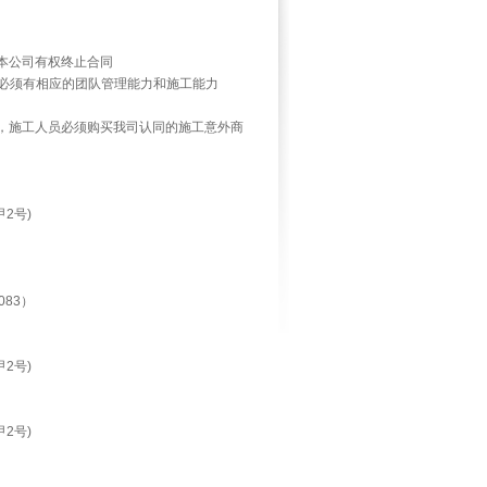
本公司有权终止合同
必须有相应的团队管理能力和施工能力
，施工人员必须购买我司认同的施工意外商
甲
2
号
)
083
）
甲
2
号
)
甲
2
号
)