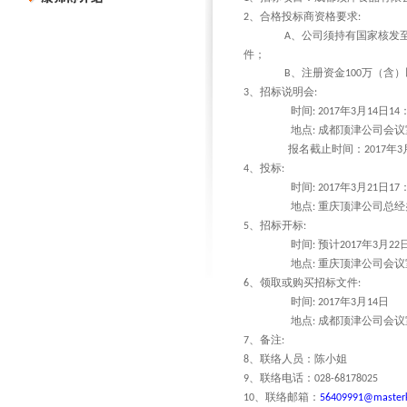
、合格投标商资格要求
2
:
、公司须持有国家核发
A
件；
、注册资金
万（含）
B
100
、招标说明会
3
:
时间
年
月
日
: 2017
3
14
14
地点
成都顶津公司会议
:
报名截止时间：
年
2017
3
、投标
4
:
时间
年
月
日
: 2017
3
21
17
地点
重庆顶津公司总经
:
、招标开标
5
:
时间
预计
年
月
:
2017
3
22
地点
重庆顶津公司会议
:
、领取或购买招标文件
6
:
时间
年
月
日
: 2017
3
14
地点
成都顶津公司会议
:
、备注
7
:
、联络人员：陈小姐
8
、联络电话：
9
028-68178025
、联络邮箱：
10
56409991@masterk