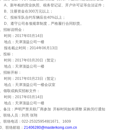
A
、新年检的营业执照、税务登记证、开户许可证等合法证件；
B
、注册资金在
300
万元以上；
C
、投标车队合约车辆应在
40%
以上；
D
、遵守公司各项规章制度，严格履行合同职责。
、招标说明会：
时间：
2017
年
03
月
14
日
地点：天津顶益公司一楼
报名截止时间：
2014
年
06
月
13
日
、投标：
时间：
2017
年
03
月
20
日（暂定）
地点：天津顶益公司一楼
、招标开标：
时间：
2017
年
03
月
23
日（暂定）
地点：天津顶益公司一楼会议室
、领取或购买招标文件：
时间：
2017
年
03
月
14
日
地点：天津顶益公司一楼
、备注：声明严禁关联厂商参加
开标时间如有调整
采购另行通知
、联络人员：刘亮
张翔
、联络电话：
022-25325954
转
1671
、
1609
0
、联络邮箱：
21406280@masterkong.com.cn