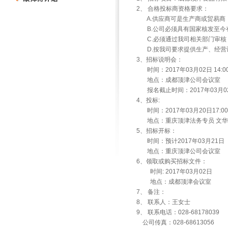
2
、
合格投标商资格要求：
A.
供应商可是生产商或贸易商
B.
公司必须具有国家核发至今
C.
必须通过我司相关部门审核
D.
按我司要求提供生产、经营
3
、招标说明会：
时间：
2017
年
03
月
02
日
14:0
地点：成都顶津公司会议室
报名截止时间：
2017
年
03
月
0
4
、投标
:
时间：
2017
年
03
月
20
日
17:00
地点：重庆顶津法务专员
文华
5
、招标开标：
时间：预计
2017
年
03
月
21
日
地点：重庆顶津公司会议室
6
、领取或购买招标文件：
时间
: 2017
年
03
月
02
日
地点：成都顶津会议室
7
、
备注：
8
、
联系人：王女士
9
、
联系电话：
028-68178039
公司传真：
028-68613056