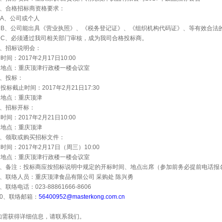
、合格招标商资格要求：
A
、公司或个人
B
、公司能出具《营业执照》、《税务登记证》、《组织机构代码证》、等有效合法
C
、必须通过我司相关部门审核，成为我司合格投标商。
、招标说明会：
时间：
2017
年
2
月
17
日
10:00
地点：重庆顶津行政楼一楼会议室
、投标：
投标截止时间：
2017
年
2
月
21
日
17:30
地点：重庆顶津
、招标开标：
时间：
2017
年
2
月
21
日
10:00
地点：重庆顶津
、领取或购买招标文件：
时间：
2017
年
2
月
17
日（周三）
10:00
地点：重庆顶津行政楼一楼会议室
、备注：投标商应按招标说明中规定的开标时间、地点出席（参加前务必提前电话报
、联络人员：重庆顶津食品有限公司
采购处
陈兴勇
、联络电话：
023-88861666-8606
0
、联络邮箱：
56400952@masterkong.com.cn
如需获得详细信息，请联系我们。