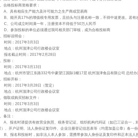
、合格投标商资格要求：
A
、具有相应生产能力及许可能力之生产商或贸易商
B
、能开具
17%
的增值税专用发票，且抬头与注册名称一致，不得中途更改。若有
C
、公司成立时间满一年，注册资本不得低于
50
万人民币
D
、参加投标的单位必须通过我司相关部门审核，成为合格投标商
、招标说明会：
时间：
2017
年
3
月
3
日
地点：杭州顶津公司行政楼会议室
报名截止时间：
2017
年
2
月
28
日
、投标：
时间：
2017
年
3
月
13
日
地点：杭州市望江东路
332
号中豪望江国际
1
幢
17
层
杭州顶津食品有限公司
总经办
、招标开标：
时间：
2017
年
3
月
28
日（暂定）
地点：杭州顶津公司行政楼会议室
、领取或购买招标文件：
时间：
2017
年
3
月
3
日
地点：杭州顶津公司行政楼会议室
、备注：
A
、报名时请提供有效营业执照、税务登记证、组织机构代码证（如已三证合一，
可）、开户证明、法人身份证复印件、企业注册登记信息表等（均需加盖公章）各一份
B
、报名和投标时，如非法人本人参加，需携带参加人身份证及复印件和正本法人