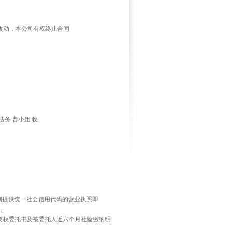
改动，本公司有权终止合同
法务
曹小姐
收
则提供统一社会信用代码的营业执照即
。
授权委托书及被委托人近六个月社险缴纳明