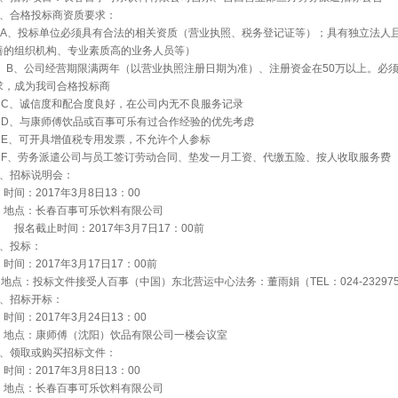
、合格投标商资质要求：
A
、投标单位必须具有合法的相关资质（营业执照、税务登记证等）；具有独立法人
善的组织机构、专业素质高的业务人员等）
B
、公司经营期限满两年（以营业执照注册日期为准）、注册资金在
50
万以上。必
求，成为我司合格投标商
C
、诚信度和配合度良好，在公司内无不良服务记录
D
、与康师傅饮品或百事可乐有过合作经验的优先考虑
E
、可开具增值税专用发票，不允许个人参标
F
、劳务派遣公司与员工签订劳动合同、垫发一月工资、代缴五险、按人收取服务费
、招标说明会：
时间：
2017
年
3
月
8
日
13
：
00
地点：长春百事可乐饮料有限公司
报名截止时间：
2017
年
3
月
7
日
17
：
00
前
、投标：
时间：
2017
年
3
月
17
日
17
：
00
前
地点：投标文件接受人百事（中国）东北营运中心法务：董雨娟（
TEL
：
024-23297
、招标开标：
时间：
2017
年
3
月
24
日
13
：
00
地点：康师傅（沈阳）饮品有限公司一楼会议室
、领取或购买招标文件：
时间：
2017
年
3
月
8
日
13
：
00
地点：长春百事可乐饮料有限公司