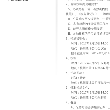
2
、合格投标商资格要求
:
A
、必须持有正规、有效期内的
执照》、《税务登记证》、《组织
B
、公司成立至少满两年，注册
C
、具有相应的实验室用工作台
D
、能开具增值税专用发票；
E
、参加投标的单位必须通过我
3
、招标说明会：
时间：
2017
年
2
月
15
日
14:00
地点：扬州顶津公司会议室
报名截止时间：
2017
年
2
月
14
4
、投标：
时间：
2017
年
2
月
22
日前邮寄
地点：杭州市望江东路
332
号
5
、招标开标：
时间：待定
地点：杭州顶津公司行政楼一
6
、领取招标文件
:
时间：
2017
年
2
月
15
日
14:00
地点：扬州顶津公司采购部
7
、备注：
A
、报名时请提供有效证件：