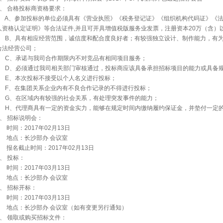
、
合格投标商资格要求：
A
、参加投标的单位必须具有《营业执照》《税务登记证》《组织机构代码证》《
人资格认定证明》等合法证件
,
并且可开具增值税版服务业发票，注册资本
20
万（含）
B
、具有相应经营范围，诚信度和配合度良好者；有较强独立设计、制作能力，有
合法经营公司；
C
、承诺与我司合作期限内不对竞品有相同项目服务；
D
、必须通过我司相关部门审核通过，投标商应该具备承担招标项目的能力或具备
E
、本次投标不接受以个人名义进行投标；
F
、在集团关系企业内有不良合作记录的不得进行投标；
G
、在区域内有较强的社会关系，有处理突发事件的能力；
H
、代理商具有一定的资金实力，能够在规定时间内缴纳履约保证金，并垫付一定
、
招标说明会：
时间：
2017
年
02
月
13
日
地点：长沙部办
会议室
报名截止时间：
2017
年
02
月
13
日
、
投标：
时间：
2017
年
03
月
13
日
地点：长沙部办
会议室
、
招标开标：
时间：
2017
年
03
月
13
日
地点：长沙部办
会议室（如有变更另行通知）
、
领取或购买招标文件：