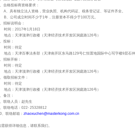
、合格投标商资格要求：
A
、具有独立法人资格，营业执照、机构代码证、税务登记证、等证件齐全。
B
、公司成立时间不少于
1
年，注册资本不得少于
100
万元。
、招标说明会：
时间：
2017
年
1
月
18
日
地点：天津顶津行政楼（天津经济技术开发区洞庭路
126
号）
、投标：
时间：待定
地点：天津百事法务部（天津南开区东马路
129
号仁恒置地国际中心写字楼
9
层石
、招标开标：
时间：待定
地点：天津顶津行政楼（天津经济技术开发区洞庭路
126
号）
、领取招标文件：
时间：待定
地点：天津顶津行政楼（天津经济技术开发区洞庭路
126
号）
、备注：
、联络人员：赵先生
、联络电话：
022- 25328812
0
、联络邮箱：
zhaoxuchen@masterkong.com.cn
如需获得详细信息，请联系我们。