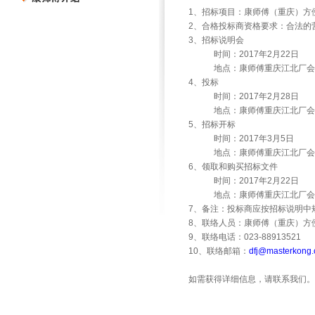
1
、招标项目：康师傅（重庆）方
2
、合格投标商资格要求：合法的
3
、招标说明会
时间：
2017
年
2
月
22
日
地点：康师傅重庆江北厂会
4
、投标
时间：
2017
年
2
月
28
日
地点：康师傅重庆江北厂会
5
、招标开标
时间：
2017
年
3
月
5
日
地点：康师傅重庆江北厂会
6
、领取和购买招标文件
时间：
2017
年
2
月
22
日
地点：康师傅重庆江北厂会
7
、备注：投标商应按招标说明中
8
、联络人员：康师傅（重庆）方
9
、联络电话：
023-88913521
10
、联络邮箱：
dfj@masterkong.
如需获得详细信息，请联系我们。