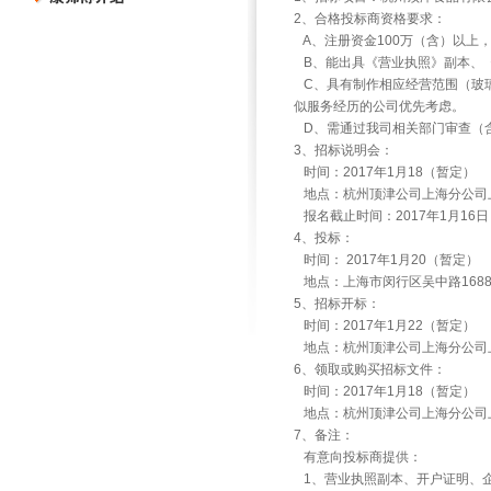
2
、合格投标商资格要求：
A
、注册资金
100
万（含）以上
B
、能出具《营业执照》副本、
C
、具有制作相应经营范围（玻
似服务经历的公司优先考虑。
D
、需通过我司相关部门审查（
3
、招标说明会：
时间：
2017
年
1
月
18
（暂定）
地点：杭州顶津公司上海分公司
报名截止时间：
2017
年
1
月
16
日
4
、投标：
时间：
2017
年
1
月
20
（暂定）
地点：上海市闵行区吴中路
168
5
、招标开标：
时间：
2017
年
1
月
22
（暂定）
地点：杭州顶津公司上海分公司
6
、领取或购买招标文件：
时间：
2017
年
1
月
18
（暂定）
地点：杭州顶津公司上海分公司
7
、备注：
有意向投标商提供：
1
、营业执照副本、开户证明、