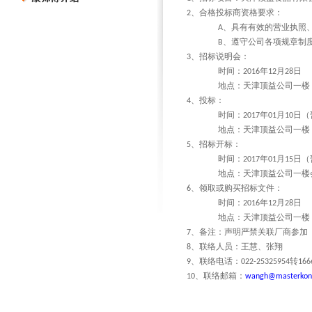
、合格投标商资格要求：
2
、具有有效的营业执照
A
、遵守公司各项规章制
B
、招标说明会：
3
时间：
年
月
日
2016
12
28
地点：天津顶益公司一楼
、投标：
4
时间：
年
月
日（
2017
01
10
地点：天津顶益公司一楼
、招标开标：
5
时间：
年
月
日（
2017
01
15
地点：天津顶益公司一楼
、领取或购买招标文件：
6
时间：
年
月
日
2016
12
28
地点：天津顶益公司一楼
、备注：声明严禁关联厂商参加
7
、联络人员：王慧、张翔
8
、联络电话：
转
9
022-25325954
166
、联络邮箱：
10
wangh@masterkon