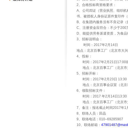
2
、合格投标商资格要求：
A
、公司四证（营业执照、组织机
书、被授权人身份证原件复印件
B
、在集团内服务没有不良记录（
C
、注册资金应符合：不少于
200
D
、能提供劳务派遣资质，为食品
3
、招标说明会：
时间：
2017
年
2
月
14
日
地点：北京百事工厂（北京市大兴
4
、投标：
时间：
2017
年
2
月
21
日
17:00
地点：北京百事工厂（北京市
5
、招标开标：
时间：
2017
年
2
月
23
日
13:30
地点：北京百事会议室（北京
6
、领取招标文件：
时间：
2017
年
2
月
14
日
13:30
地点：北京百事工厂（北京市
7
、备注：报名截止时间
2017
年
1
8
、联络人员：田晶
9
、联络电话：
010–69285907
10
、联络邮箱：
47901487@maste