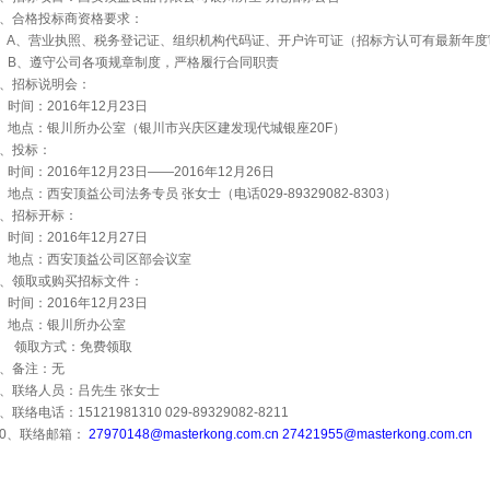
、合格投标商资格要求：
A
、营业执照、税务登记证、组织机构代码证、开户许可证（招标方认可有最新年度
B
、遵守公司各项规章制度，严格履行合同职责
、招标说明会：
时间：
2016
年
12
月
23
日
地点：银川所办公室（银川市兴庆区建发现代城银座
20F
）
、投标：
时间：
2016
年
12
月
23
日——
2016
年
12
月
26
日
地点：西安顶益公司法务专员
张女士（电话
029-89329082-8303
）
、招标开标：
时间：
2016
年
12
月
27
日
地点：西安顶益公司区部会议室
、领取或购买招标文件：
时间：
2016
年
12
月
23
日
地点：银川所办公室
领取方式：免费领取
、备注：无
、联络人员：吕先生
张女士
、联络电话：
15121981310 029-89329082-8211
0
、联络邮箱：
27970148@masterkong.com.cn
27421955@masterkong.com.cn