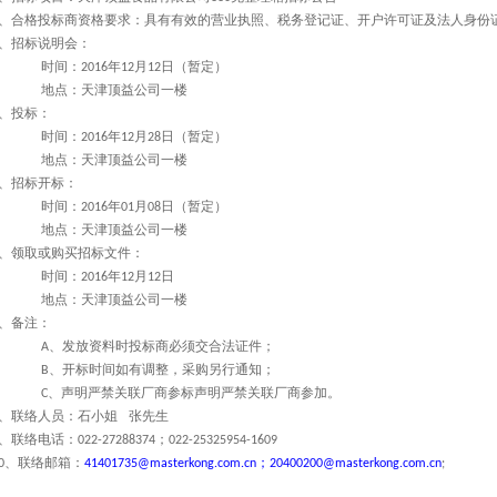
、合格投标商资格要求：具有有效的营业执照、税务登记证、开户许可证及法人身份
、招标说明会：
时间：
年
月
日（暂定）
2016
12
12
地点：天津顶益公司一楼
、投标：
时间：
年
月
日（暂定）
2016
12
28
地点：天津顶益公司一楼
、招标开标：
时间：
年
月
日（暂定）
2016
01
08
地点：天津顶益公司一楼
、领取或购买招标文件：
时间：
年
月
日
2016
12
12
地点：天津顶益公司一楼
、备注：
、发放资料时投标商必须交合法证件；
A
、开标时间如有调整，采购另行通知；
B
、声明严禁关联厂商参标声明严禁关联厂商参加。
C
、联络人员：石小姐
张先生
、联络电话：
；
022-27288374
022-25325954-1609
、联络邮箱：
；
0
41401735@masterkong.com.cn
20400200@masterkong.com.cn
;