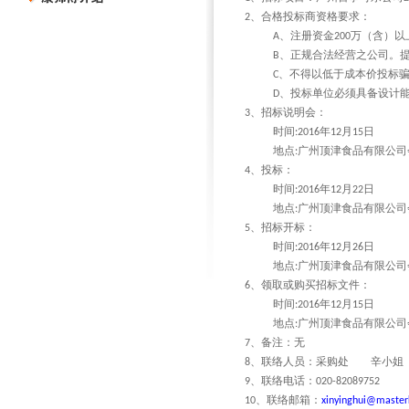
、合格投标商资格要求：
2
、注册资金
万（含）以
A
200
、正规合法经营之公司。
B
、不得以低于成本价投标
C
、投标单位必须具备设计
D
、招标说明会：
3
时间
年
月
日
:2016
12
15
地点
广州顶津食品有限公司
:
、投标：
4
时间
年
月
日
:2016
12
22
地点
广州顶津食品有限公司
:
、招标开标：
5
时间
年
月
日
:2016
12
26
地点
广州顶津食品有限公司
:
、领取或购买招标文件：
6
时间
年
月
日
:2016
12
15
地点
广州顶津食品有限公司
:
、备注：无
7
、联络人员：采购处
辛小姐
8
、联络电话：
9
020-82089752
、联络邮箱：
10
xinyinghui@master