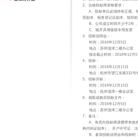
2
、合格投标商资格要求：
A
、投标单位必须持有正规、
照副本、税务登记证副本、组织机
B
、公司成立时间不少于
2
年，
C
、能开具增值税专用发票
3
、招标说明会：
时间：
2016
年
12
月
5
日
地点：苏州顶津二楼办公室
报名截止时间：
2016
年
12
月
5
4
、投标：
时间：
2016
年
12
月
11
日
地点：杭州市望江东路
332
号
5
、招标开标：
时间：
2016
年
12
月
15
日
地点：杭州顶津一楼会议室
6
、领取或购买招标文件：
时间：
2016
年
12
月
5
日
地点：苏州顶津二楼办公室
7
、备注：
A
、有意向投标商请携带有效
构代码证副本）、开户许可证、法
B
、参加招标说明会和投标时