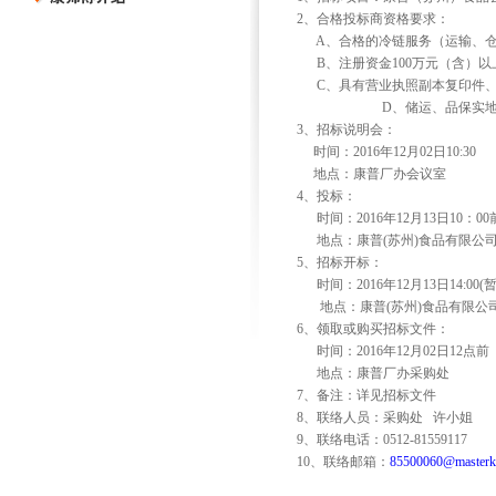
2
、合格投标商资格要求：
A
、合格的冷链服务（运输、
B
、注册资金
100
万元（含）以
C
、具有营业执照副本复印件
D
、储运、品保实
3
、招标说明会：
时间：
2016
年
12
月
02
日
10:30
地点：康普厂办会议室
4
、投标：
时间：
2016
年
12
月
13
日
10
：
00
地点：康普
(
苏州
)
食品有限公
5
、招标开标：
时间：
2016
年
12
月
13
日
14:00(
地点：康普
(
苏州
)
食品有限公
6
、领取或购买招标文件：
时间：
2016
年
12
月
02
日
12
点前
地点：康普厂办采购处
7
、备注：详见招标文件
8
、联络人员：采购处
许小姐
9
、联络电话：
0512-81559117
10
、联络邮箱：
85500060@masterk