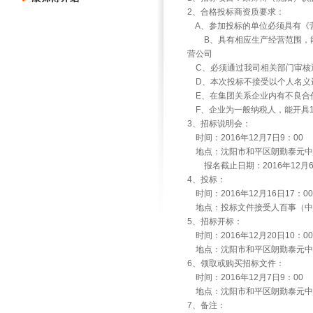
2
、合格投标商资质要求：
A
、参加投标的单位必须具有《
B
、具有相应生产经营范围，
营公司
C
、必须通过我司相关部门审核
D
、本次投标不接受以个人名义
E
、在集团关系企业内有不良合
F
、企业为一般纳税人，能开具
3
、招标说明会：
时间：
2016
年
12
月
7
日
9
：
00
地点：沈阳市和平区朗勤泰元中
报名截止日期：
2016
年
12
月
4
、投标：
时间：
2016
年
12
月
16
日
17
：
00
地点：投标文件接受人百事（中
5
、招标开标：
时间：
2016
年
12
月
20
日
10
：
00
地点：沈阳市和平区朗勤泰元中
6
、领取或购买招标文件：
时间：
2016
年
12
月
7
日
9
：
00
地点：沈阳市和平区朗勤泰元中
7
、备注：