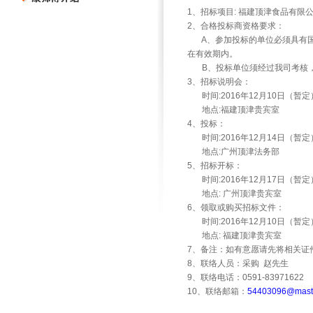
1
、招标项目
:
福建顶津食品有限
2
、合格投标商资格要求：
A
、参加投标的单位必须具有
在有效期内。
B
、投标单位须经过我司考核
3
、招标说明会：
时间
:2016
年
12
月
10
日（暂定
地点
:
福建顶津贵宾室
4
、投标：
时间
:2016
年
12
月
14
日（暂定
地点
:
广州顶津法务部
5
、招标开标：
时间
:2016
年
12
月
17
日（暂定
地点
:
广州顶津贵宾室
6
、领取或购买招标文件：
时间
:2016
年
12
月
10
日（暂定
地点
:
福建顶津贵宾室
7
、备注：如有意愿请先将相关证
8
、联络人员：采购
赵先生
9
、联络电话：
0591-83971622
10
、联络邮箱：
54403096@maste