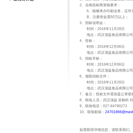
2
、合格投标商资格要求：
A
、能够承办印刷业务，证件
B
、注册资金需
50
万以上；
3
、招标说明会：
时间：
2016
年
11
月
28
日
地点：武汉顶益食品有限公司
4
、投标：
时间：
2016
年
12
月
06
日
地点：武汉顶益食品有限公司
5
、招标开标：
时间：
2016
年
12
月
06
日
地点：武汉顶益食品有限公司
6
、领取招标文件：
时间：
2016
年
11
月
28
日
地点：武汉顶益食品有限公司
7
、备注：投标文件需加盖公章密
8
、联络人员：武汉顶益
采购科
9
、联络电话：
027-84790273
10
、联络邮箱：
24701866@maste
如需获得详细信息，请联系我们。