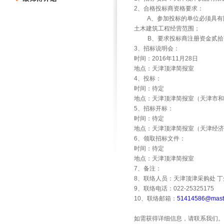
2
、合格投标商资格要求：
A
、参加投标的单位必须具有
土木建筑工程经营范围；
B
、要求投标商注册资金贰拾
3
、招标说明会：
时间：
2016
年
11
月
28
日
地点：天津顶津简报室
4
、投标：
时间：待定
地点：天津顶津简报室（天津市和
5
、招标开标：
时间：待定
地点：天津顶津简报室（天津经济
6
、领取招标文件：
时间：待定
地点：天津顶津简报室
7
、备注：
8
、联络人员：天津顶津采购处
丁
9
、联络电话：
022-25325175
10
、联络邮箱：
51414586@maste
如需获得详细信息，请联系我们。