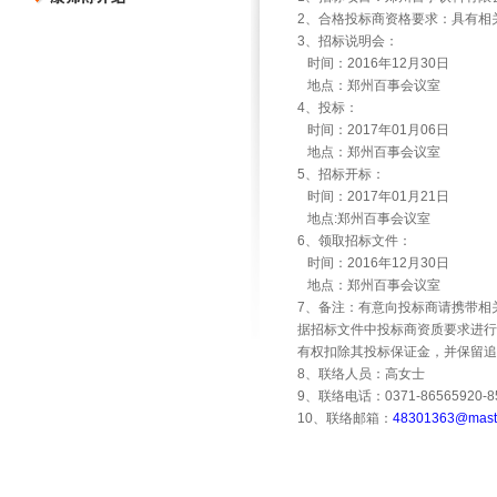
2
、合格投标商资格要求：具有相
3
、招标说明会：
时间：
2016
年
12
月
30
日
地点：郑州百事会议室
4
、投标：
时间：
2017
年
01
月
06
日
地点：郑州百事会议室
5
、招标开标：
时间：
2017
年
01
月
21
日
地点
:
郑州百事会议室
6
、领取招标文件：
时间：
2016
年
12
月
30
日
地点：郑州百事会议室
7
、备注：有意向投标商请携带相
据招标文件中投标商资质要求进行
有权扣除其投标保证金，并保留追
8
、联络人员：高女士
9
、联络电话：
0371-86565920-8
10
、联络邮箱：
48301363@maste