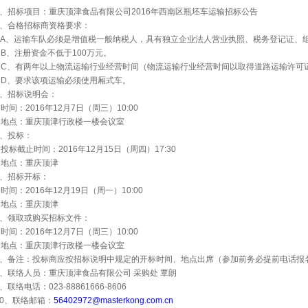
、招标项目：重庆顶津食品有限公司
2016
年西南区瓶坯车运输招标公告
、合格招标商资格要求：
A
、运输车队必须是增值税一般纳税人，具有独立企业法人营业执照、税务登记证、
B
、注册资金不低于
100
万元。
C
、有两年以上物流运输行业经营时间（物流运输行业经营时间以取得道路运输许可
D
、要求该项运输必须使用厢式车。
、招标说明会：
时间：
2016
年
12
月
7
日（周三）
10:00
地点：重庆顶津行政楼一楼会议室
、投标：
投标截止时间：
2016
年
12
月
15
日（周四）
17:30
地点：重庆顶津
、招标开标：
时间：
2016
年
12
月
19
日（周一）
10:00
地点：重庆顶津
、领取或购买招标文件：
时间：
2016
年
12
月
7
日（周三）
10:00
地点：重庆顶津行政楼一楼会议室
、备注：投标商应按招标说明中规定的开标时间、地点出席（参加前务必提前电话报
、联络人员：重庆顶津食品有限公司
采购处
覃朗
、联络电话：
023-88861666-8606
0
、联络邮箱：
56402972@masterkong.com.cn