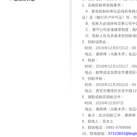
2
、合格投标商资格要求：
A
、参加投标的单位必须具有独
证》及《银行开户许可证》等，
B
、投标方必须持有百事公司中
C
、遵守公司各项规章制度，能
D
、投标人应当具备承担招标项
3
、招标说明会：
时间：
2016
年
12
月
07
日
12
：
00
地点：康师傅（乌鲁木齐）饮品
4
、投标：
时间：
2016
年
12
月
12
日
17
：
00
地点：邮寄或送至西安市雁塔区
5
、招标开标：
时间：
2016
年
12
月
20
日
10
：
00
地点：西安市雁塔区长安中路
12
6
、领取或购买招标文件：
时间：
2016
年
12
月
07
日
地点：康师傅（乌鲁木齐）饮品
7
、备注：此次招标工作，康师傅
8
、联络人：吾女士
9
、联络电话：
0991-6768688
10
、联络邮箱：
57223653@tingh