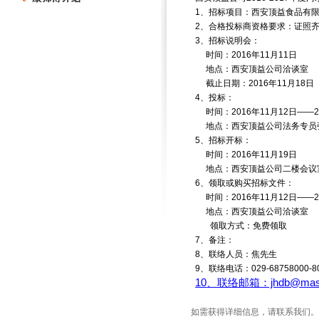
1
、招标项目：西安顶益食品有
2
、合格投标商资格要求：证照
3
、招标说明会：
时间：
2016
年
11
月
11
日
地点：西安顶益公司洽谈室
截止日期：
2016
年
11
月
18
日
4
、投标：
时间：
2016
年
11
月
12
日——
地点：西安顶益公司法务专员
5
、招标开标：
时间：
2016
年
11
月
19
日
地点：西安顶益公司二楼会议
6
、领取或购买招标文件：
时间：
2016
年
11
月
12
日——
地点：西安顶益公司洽谈室
领取方式：免费领取
7
、备注：
8
、联络人员：焦先生
9
、联络电话：
029-68758000-8
10
、联络邮箱：jhdb@maste
如需获得详细信息，请联系我们。