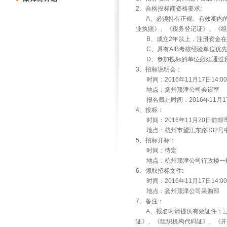
2
、合格投标商资格要求
:
A
、必须持有正规、有效期内
业执照》、《税务登记证》、《
B
、成立
2
年以上，注册资金在
C
、具有
AIB
考核经验单位优
D
、参加投标的单位必须通过
3
、招标说明会：
时间：
2016
年
11
月
17
日
14:00
地点：扬州顶津公司会议室
报名截止时间：
2016
年
11
月
1
4
、投标：
时间：
2016
年
11
月
20
日前邮
地点：杭州市望江东路
332
号
5
、招标开标：
时间：待定
地点：杭州顶津公司行政楼一
6
、领取招标文件
:
时间：
2016
年
11
月
17
日
14:00
地点：扬州顶津公司采购部
7
、备注：
A
、报名时请提供有效证件：
证》、《组织机构代码证》、《