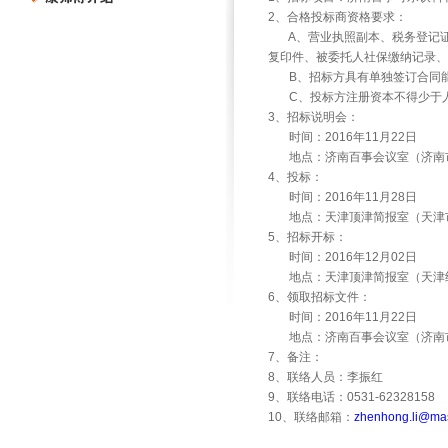
2
、合格投标商资格要求：
A
、营业执照副本、税务登记
复印件、被委托人社保缴纳记录、
B
、招标方具有单独签订合同
C
、投标方注册资本不得少于
3
、招标说明会：
时间：
2016
年
11
月
22
日
地点：济南百事会议室（济南
4
、投标：
时间：
2016
年
11
月
28
日
地点：天津顶津简报室（天津
5
、招标开标：
时间：
2016
年
12
月
02
日
地点：天津顶津简报室（天津
6
、领取招标文件：
时间：
2016
年
11
月
22
日
地点：济南百事会议室（济南
7
、备注：
8
、联络人员：李振红
9
、联络电话：
0531-62328158
10
、联络邮箱：
zhenhong.li@ma