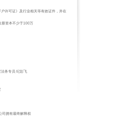
开户许可证》及行业相关等有效证件，并在
注册资本不少于
100
万
室法务专员
纪彭飞
室
公司拥有最终解释权