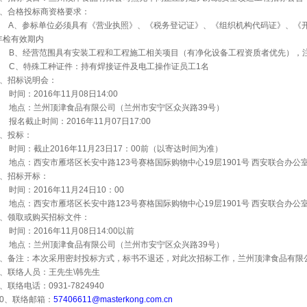
、合格投标商资格要求：
A
、参标单位必须具有《营业执照》、《税务登记证》、《组织机构代码证》、《
年检有效期内
B
、经营范围具有安装工程和工程施工相关项目（有净化设备工程资质者优先），
C
、特殊工种证件：持有焊接证件及电工操作证员工
1
名
、招标说明会：
时间：
2016
年
11
月
08
日
14:00
地点：兰州顶津食品有限公司（兰州市安宁区众兴路
39
号）
报名截止时间：
2016
年
11
月
07
日
17:00
、投标：
时间：截止
2016
年
11
月
23
日
17
：
00
前（以寄达时间为准）
地点：西安市雁塔区长安中路
123
号赛格国际购物中心
19
层
1901
号
西安联合办公
、招标开标：
时间：
2016
年
11
月
24
日
10
：
00
地点：西安市雁塔区长安中路
123
号赛格国际购物中心
19
层
1901
号
西安联合办公
、领取或购买招标文件：
时间：
2016
年
11
月
08
日
14:00
以前
地点：兰州顶津食品有限公司（兰州市安宁区众兴路
39
号）
、备注：本次采用密封投标方式，标书不退还，对此次招标工作，兰州顶津食品有限
、联络人员：王先生
\
韩先生
、联络电话：
0931-7824940
0
、联络邮箱：
57406611@masterkong.com.cn