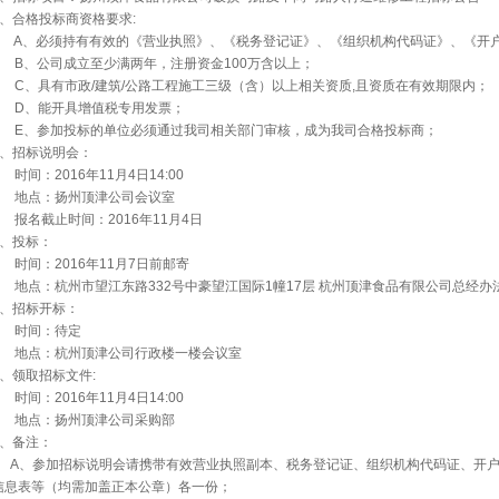
、合格投标商资格要求
:
A
、必须持有有效的《营业执照》、《税务登记证》、《组织机构代码证》、《开
B
、公司成立至少满两年，注册资金
100
万含以上；
C
、具有市政
/
建筑
/
公路工程施工三级（含）以上相关资质
,
且资质在有效期限内；
D
、能开具增值税专用发票；
E
、参加投标的单位必须通过我司相关部门审核，成为我司合格投标商；
、招标说明会：
时间：
2016
年
11
月
4
日
14:00
地点：扬州顶津公司会议室
报名截止时间：
2016
年
11
月
4
日
、投标：
时间：
2016
年
11
月
7
日前邮寄
地点：杭州市望江东路
332
号中豪望江国际
1
幢
17
层
杭州顶津食品有限公司总经办
、招标开标：
时间：待定
地点：杭州顶津公司行政楼一楼会议室
、领取招标文件
:
时间：
2016
年
11
月
4
日
14:00
地点：扬州顶津公司采购部
、备注：
A
、参加招标说明会请携带有效营业执照副本、税务登记证、组织机构代码证、开
信息表等（均需加盖正本公章）各一份；