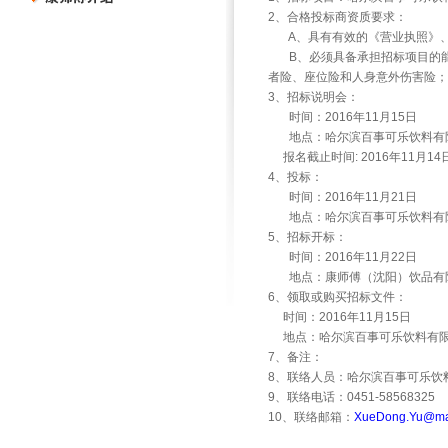
2
、合格投标商资质要求：
A
、具有有效的《营业执照》
B
、必须具备承担招标项目的
者险、座位险和人身意外伤害险；
3
、招标说明会：
时间：
2016
年
11
月
15
日
地点：哈尔滨百事可乐饮料有
报名截止时间
: 2016
年
11
月
14
4
、投标：
时间：
2016
年
11
月
21
日
地点：哈尔滨百事可乐饮料有
5
、招标开标：
时间：
2016
年
11
月
22
日
地点：康师傅（沈阳）饮品有
6
、领取或购买招标文件：
时间：
2016
年
11
月
15
日
地点：哈尔滨百事可乐饮料有
7
、备注：
8
、联络人员：哈尔滨百事可乐饮
9
、联络电话：
0451-58568325
10
、联络邮箱：
XueDong.Yu@mas