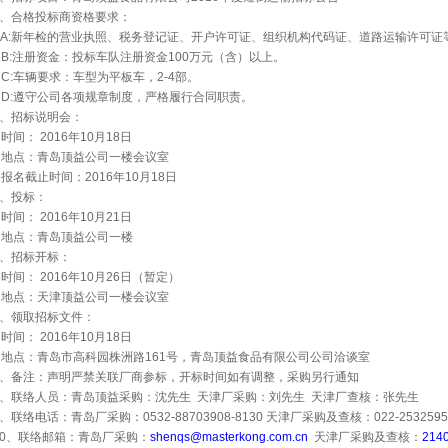
、合格投标商资格要求：
A:
新年检的营业执照、税务登记证、开户许可证、组织机构代码证、道路运输许可证
B:
注册资金：投标车队注册资金
100
万元（含）以上。
C:
车辆要求：车型为平板车，
2-4
部。
D:
遵守公司各项规章制度，严格履行合同职责。
、招标说明会：
时间：
2016
年
10
月
18
日
地点：青岛顶益公司一楼会议室
报名截止时间：
2016
年
10
月
18
日
、投标：
时间：
2016
年
10
月
21
日
地点：青岛顶益公司一楼
、招标开标：
时间：
2016
年
10
月
26
日（暂定）
地点：天津顶益公司一楼会议室
、领取招标文件：
时间：
2016
年
10
月
18
日
地点：青岛市高科园株洲路
161
号，青岛顶益食品有限公司公司洽谈室
、备注：声明严禁关联厂商参标，开标时间如有调整，采购另行通知
、联络人员：青岛顶益采购：沈先生
天津厂采购：刘先生
天津厂查核：张先生
、联络电话：青岛厂采购：
0532-88703908-8130
天津厂采购及查核：
022-2532595
0
、联络邮箱：青岛厂采购：
shenqs@masterkong.com.cn
天津厂采购及查核：
214