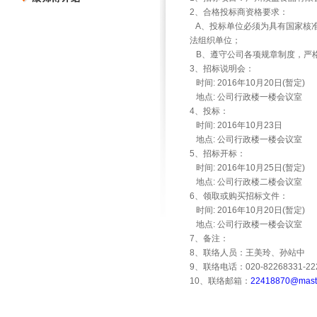
2
、合格投标商资格要求：
A
、投标单位必须为具有国家核
法组织单位；
B
、遵守公司各项规章制度，严
3
、招标说明会：
时间
: 2016
年
10
月
20
日
(
暂定
)
地点
:
公司行政楼一楼会议室
4
、投标：
时间
: 2016
年
10
月
23
日
地点
:
公司行政楼一楼会议室
5
、招标开标：
时间
: 2016
年
10
月
25
日
(
暂定
)
地点
:
公司行政楼二楼会议室
6
、领取或购买招标文件：
时间
: 2016
年
10
月
20
日
(
暂定
)
地点
:
公司行政楼一楼会议室
7
、备注：
8
、联络人员：王美玲、孙站中
9
、联络电话：
020-82268331-22
10
、联络邮箱：
22418870@maste