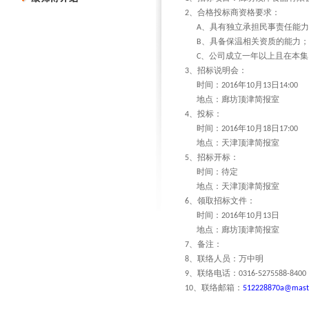
、合格投标商资格要求：
2
、具有独立承担民事责任能力
A
、具备保温相关资质的能力；
B
、公司成立一年以上且在本集
C
、招标说明会：
3
时间：
年
月
日
2016
10
13
14:00
地点：廊坊顶津简报室
、投标：
4
时间：
年
月
日
2016
10
18
17:00
地点：天津顶津简报室
、招标开标：
5
时间：待定
地点：天津顶津简报室
、领取招标文件：
6
时间：
年
月
日
2016
10
13
地点：廊坊顶津简报室
、备注：
7
、联络人员：万中明
8
、联络电话：
9
0316-5275588-8400
、联络邮箱：
10
512228870a@maste