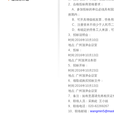
2
、合格投标商资格要求：
A
、参加投标的单位必须具有国
效期内；
B
、可开具增值税发票，劳务用
C
、注册资本不得少于人民币二
D
、有稳定的劳务工人来源，
3
、招标说明会：
时间
:2016
年
10
月
10
日
地点
:
广州顶津会议室
4
、投标：
时间
:2016
年
10
月
13
日
地点
:
广州顶津法务部
5
、招标开标：
时间
:2016
年
10
月
23
日
地点
:
广州顶津会议室
6
、领取或购买招标文件：
时间
:2016
年
10
月
13
日
地点
:
广州顶津会议室
7
、备注：如有意愿请先将相关证
8
、联络人员：采购处
王小姐
9
、联络电话：
020-82269267
10
、联络邮箱：
wangmin5@mast