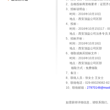
2
、合格投标商资格要求：证照齐
3
、招标说明会：
时间：
2016
年
10
月
10
日
地点：西安顶益公司区部
4
、投标：
时间：
2016
年
10
月
15
日
17
：
0
地点：西安顶益公司法务专员
5
、招标开标：
时间：
2016
年
10
月
18
日
地点：西安顶益公司区部
6
、领取或购买招标文件：
时间：
2016
年
10
月
10
日
地点：西安顶益公司区部
领取方式：免费领取
7
、备注：
8
、联络人员：张女士
王女士
9
、联络电话：
029-89329082-82
10
、联络邮箱：
27970148@maste
如需获得详细信息，请联系我们。