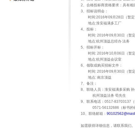
2
、合格投标商资格要求：具有相
3
、招标说明会：
时间
:2016
年
09
月
28
日（暂定
地点
:
淮安福满多工厂
4
、投标：
时间
: 2016
年
09
月
30
日（暂
地点
:
杭州顶益总经办
法务
5
、招标开标：
时间
: 2016
年
10
月
06
日（暂
地点
:
杭州顶益会议室
6
、领取或购买招标文件：
时间
: 2016
年
09
月
30
日（暂
地点
:
南京顶益
7
、备注：
8
、联络人员：淮安福满多采购
孙
杭州顶益法务
苟先生
9
、联系电话：
0517-83703137
（
0571-56132686
（标书的
10
、联络邮箱：
90102562@maste
如需获得详细信息，请联系我们。