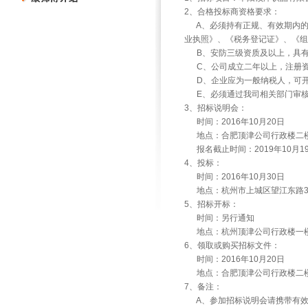
2
、合格投标商资格要求：
A
、必须持有正规、有效期内
业执照》、《税务登记证》、《组
B
、安防三级资质及以上，具
C
、公司成立二年以上，注册
D
、企业应为一般纳税人，可
E
、必须通过我司相关部门审
3
、招标说明会：
时间：
2016
年
10
月
20
日
地点：合肥顶津公司行政楼二
报名截止时间：
2019
年
10
月
1
4
、投标：
时间：
2016
年
10
月
30
日
地点：杭州市上城区望江东路
5
、招标开标：
时间：另行通知
地点：杭州顶津公司行政楼一
6
、领取或购买招标文件：
时间：
2016
年
10
月
20
日
地点：合肥顶津公司行政楼二
7
、备注：
A
、参加招标说明会请携带有