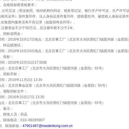
、合格投标商资格要求：
.
公司五证（营业执照、组织机构代码证、税务登记证、银行开户许可证、生产许可
的相关证件）原件复印件、法人身份证原件复印件、授权委托书、被授权人身份证原件
.
在集团内服务没有不良记录（如提前终合同等）。
.
注册资金不少于
50
万元，且注册年限不少于
1
年。
、招标说明会：
时间：
2016
年
10
月
17
日
地点：北京百事工厂（北京市大兴区西红门镇团河路（金星段
、样品膜测试：
时间：
2016
年
10
月
24
日
地点：北京百事工厂（北京市大兴区西红门镇团河路（金星段
、投标：
时间：
2016
年
10
月
31
日
17:00
前
地点：北京百事工厂（北京市大兴区西红门镇团河路（金星段）
55
号）
、招标开标：
时间：
2016
年
11
月
2
日
13:30
地点：北京百事会议室（北京市大兴区西红门镇团河路（金星段）
55
号）
、领取招标文件：
时间：
2016
年
10
月
17
日
13:30
地点：北京百事工厂（北京市大兴区西红门镇团河路（金星段）
55
号）
、备注：
、联络人员：田晶
、联络电话：
010–69285907
0
、联络邮箱：
47901487@masterkong.com.cn