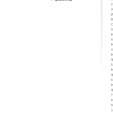
2
A
B
C
3
4
4
5
6
7
8
9
1