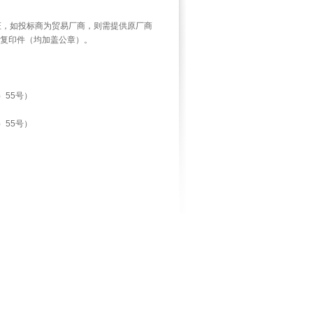
证，如投标商为贸易厂商，则需提供原厂商
复印件（均加盖公章）。
）
55
号）
）
55
号）