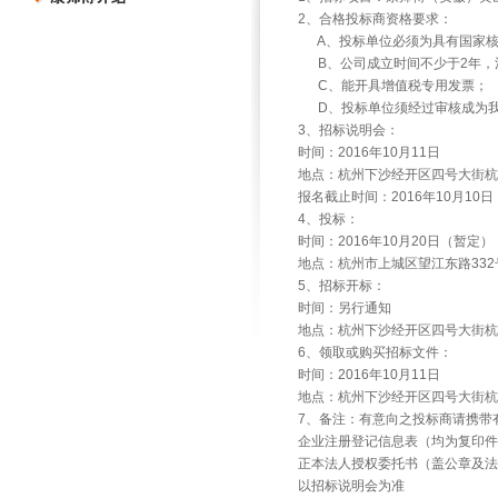
2
、合格投标商资格要求：
A
、投标单位必须为具有国家
B
、公司成立时间不少于
2
年，
C
、能开具增值税专用发票；
D
、投标单位须经过审核成为
3
、招标说明会：
时间：
2016
年
10
月
11
日
地点：杭州下沙经开区四号大街杭
报名截止时间：
2016
年
10
月
10
日
4
、投标：
时间：
2016
年
10
月
20
日（暂定）
地点：杭州市上城区望江东路
332
5
、招标开标：
时间：另行通知
地点：杭州下沙经开区四号大街杭
6
、领取或购买招标文件：
时间：
2016
年
10
月
11
日
地点：杭州下沙经开区四号大街杭
7
、备注：有意向之投标商请携带
企业注册登记信息表（均为复印件
正本法人授权委托书（盖公章及法
以招标说明会为准