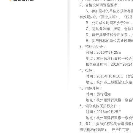
2
、合格投标商资格要求：
A
、参加投标的单位必须持有
有效期内的《营业执照》、《税务
B
、公司成立时间不少于
2
年，
C
、需具备装卸、搬运、仓储
D
、能开具增值税专用发票，
E
、参与投标的单位需通过我
3
、招标说明会：
时间：
2016
年
9
月
25
日
地点：杭州顶津行政楼一楼会
报名截止时间：
2016
年
9
月
24
4
、投标：
时间：
2016
年
10
月
16
日（暂
地点：杭州市上城区望江东路
5
、招标开标：
时间：另行通知
地点：杭州顶津行政楼一楼会
6
、领取或购买招标文件：
时间：
2016
年
9
月
25
日
地点：杭州顶津行政楼一楼会
7
、备注：参加招标说明会请携带
组织机构代码证）、开户许可证、