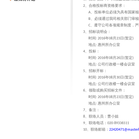
、合格投标商资格要求：
2
、投标单位必须为具有国家核
A
、必须通过我司相关部门审核
B
、遵守公司各项规章制度，严
C
、招标说明会：
3
时间
年
月
日
暂定
: 2016
08
23
(
)
地点
惠州所办公室
:
、投标：
4
时间
年
月
日
暂定
: 2016
08
26
(
)
地点
公司行政楼一楼会议室
:
、招标开标：
5
时间
年
月
日
暂定
: 2016
08
30
(
)
地点
公司行政楼一楼会议室
:
、领取或购买招标文件：
6
时间
年
月
日
暂定
: 2016
08
23
(
)
地点
惠州所办公室
:
、备注：
7
、联络人员：曹小姐
8
、联络电话：
9
020-89336511
、联络邮箱：
10
22420471@masterk