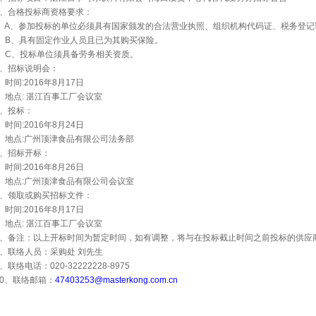
、合格投标商资格要求：
A
、参加投标的单位必须具有国家颁发的合法营业执照、组织机构代码证、税务登记
B
、具有固定作业人员且已为其购买保险。
C
、投标单位须具备劳务相关资质。
、招标说明会：
时间
:2016
年
8
月
17
日
地点
:
湛江百事工厂会议室
、投标：
时间
:2016
年
8
月
24
日
地点
:
广州顶津食品有限公司法务部
、招标开标：
时间
:2016
年
8
月
26
日
地点
:
广州顶津食品有限公司会议室
、领取或购买招标文件：
时间
:2016
年
8
月
17
日
地点
:
湛江百事工厂会议室
、备注：以上开标时间为暂定时间，如有调整，将与在投标截止时间之前投标的供应
、联络人员：采购处
刘先生
、联络电话：
020-32222228-8975
0
、联络邮箱：
47403253@masterkong.com.cn